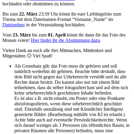
hochladen oder abstimmen zu können.
Bis zum
22. März
23:59 Uhr könnt ihr euer Lieblingsfoto zum
Thema mit dem Dateinamen-Format “Vorname_Name” im
Dateiordner
in der Veranstaltung hochladen.
Vom
23. März
bis zum
01. April
könnt ihr dann für das Foto des
Monats voten!
Hier findet ihr die Abstimmung dazu
.
Vielen Dank an euch alle fürs Mitmachen, Mitdenken und
Mitgestalten 🙂 Viel Spaß!
Als Grundsatz gilt: das Foto muss dir gehören und soll
natürlich weiterhin dir gehören. Beachte bitte deshalb, dass
dein Bild nicht gegen das Urheberrecht verstößt und du alle
Rechte daran besitzt. Du kannst also nur mit einem Bild
teilnehmen, dass du selber fotografiert hast und auf dem sich
keine urheberrechtlich geschützten Inhalte befinden.
Es ist also z.B. nicht erlaubt, ein Poster oder eine Postkarte
abzufotografieren, wenn diese urheberrechtlich geschützt
sind. Ebenfalls unzulässig sind mit Künstlicher Intelligenz
generierte Bilder. (Bearbeitung mithilfe von KI ist erlaubt.)
Achte bitte auch auf eventuelle Persönlichkeitsrechte. Wenn
sich darauf weniger als 3 Personen (im öffentlichen Raum, in
privaten Räumen alle Personen) befinden, muss eine