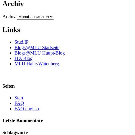
Archiv
Archiv
Links
Stud.IP
Blogs@MLU Startseite
Blogs@MLU Haupt-Blog
ITZ Blog
MLU Halle-Wittenberg
Seiten
Start
FAQ
FAQ english
Letzte Kommentare
Schlagworte