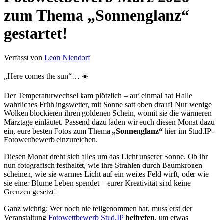
zum Thema „Sonnenglanz“
gestartet!
Verfasst von
Leon Niendorf
„Here comes the sun“… ☀️
Der Temperaturwechsel kam plötzlich – auf einmal hat Halle
wahrliches Frühlingswetter, mit Sonne satt oben drauf! Nur wenige
Wolken blockieren ihren goldenen Schein, womit sie die wärmeren
Märztage einläutet. Passend dazu laden wir euch diesen Monat dazu
ein, eure besten Fotos zum Thema
„Sonnenglanz“
hier im Stud.IP-
Fotowettbewerb einzureichen.
Diesen Monat dreht sich alles um das Licht unserer Sonne. Ob ihr
nun fotografisch festhaltet, wie ihre Strahlen durch Baumkronen
scheinen, wie sie warmes Licht auf ein weites Feld wirft, oder wie
sie einer Blume Leben spendet – eurer Kreativität sind keine
Grenzen gesetzt!
Ganz wichtig: Wer noch nie teilgenommen hat, muss erst der
Veranstaltung
Fotowettbewerb Stud.IP
beitreten
, um etwas