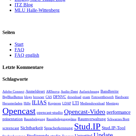
ITZ Blog
MLU Halle-Wittenberg
Seiten
Start
FAQ
FAQ english
Letzte Kommentare
Schlagworte
Anmeldeset
Bandbreite
Adobe Connect
ARSnova
Audio-Datei
Aufzeichnung
DFNVC
BigBlueButton
blogs
browser
CAS
download
exam
Fotowettbewerb
Hardware
ILIAS
LTI
Herunterladen
Hilfe
Kopieren
LDAP
Mediendownload
Meetings
Opencast
Opencast-Video
performance
opencast-studio
präsentation
Raumverwaltung
Raumbelegung
Raumbelegungspläne
Schwarzes Brett
Stud.IP
Sichtbarkeit
Stud.IP-Tool
screencast
Spracherkennung
Update
Studierende
Untertitel