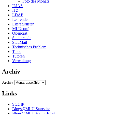
Foto des Monats
ILIAS
ITZ
LDAP
Lehrende
Literaturlisten
MLUconf
Opencast
Studierende
StudMail
Technisches Problem
Tipps
Tutoren
Verwaltung
Archiv
Archiv
Links
Stud.IP
Blogs@MLU Startseite
Blogs@MLU Haupt-Blog