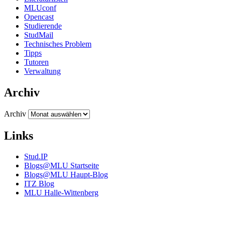
MLUconf
Opencast
Studierende
StudMail
Technisches Problem
Tipps
Tutoren
Verwaltung
Archiv
Archiv
Links
Stud.IP
Blogs@MLU Startseite
Blogs@MLU Haupt-Blog
ITZ Blog
MLU Halle-Wittenberg