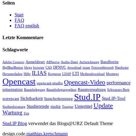
Seiten
Start
FAQ
FAQ english
Letzte Kommentare
Schlagworte
Anmeldeset
Bandbreite
Adobe Connect
ARSnova
Audio-Datei
Aufzeichnung
DFNVC
BigBlueButton
blogs
browser
CAS
download
exam
Fotowettbewerb
Hardware
ILIAS
LTI
Herunterladen
Hilfe
Kopieren
LDAP
Mediendownload
Meetings
Opencast
Opencast-Video
performance
opencast-studio
präsentation
Raumverwaltung
Raumbelegung
Raumbelegungspläne
Schwarzes Brett
Stud.IP
Sichtbarkeit
Stud.IP-Tool
screencast
Spracherkennung
Update
Studierende
Untertitel
studip
Studienberatung
Tonspur
Wartung
Zeit
Stud.IP Blog
verwendet das Blogs@URZ Default Theme
design.code.
matthias.kretschmann